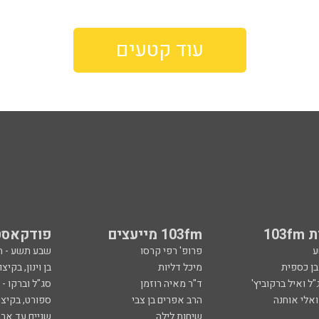
עוד קטעים
103
103fm מייעצים
פודקאסט
ע
פרופ' רפי קרסו
שבע תשע - 
ובן כספית
מיכל דליות
בן וינון, בקיצו
ל ואיל ברקוביץ'
ד"ר מאיה רוזמן
סג"ל וברקו -
ואלי אוחנה
הרב אפרים בן צבי
ספורט, בקיצו
שיחות לילה
שניים עד ארב