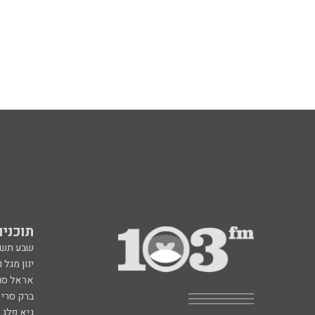
תוכניות fm
שבע תש
ינון מגל 
אראל סג"
ברק סרי 
גיא פלג