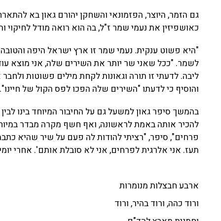
גם הזמר, היוצר, הפזמונאי והשחקן יהורם גאון בא להתאר
כאושפיזין את נעמי שמר ז"ל, בה הוא רואה מודל לחיקוי ו
"היא פשוט ענקית. נעמי שמר זו ארץ ישראל היפה והטובה",
לשמר. "ככל שאני שר יותר את השירים שלה, אני מוצא עוד 
ליבה. לדעתי זו תורה וגאונות לקחת מילים פשוטות ולחבר א
והוסיף כי לדעתו "השירים שלה הפכו לפס הקול של חיינו".
בהמשך סיפר גאון למשעל גם על החיבור המיוחד בינו לבין
להכיר אותה באמת לראשונה, ואף חשף מקרה מבדר במיוחד
פרחים", סיפר, "רציתי להודות לה פעם על שיר שהיא כתבה
תעז. אני אלרגית לפרחים, אני לא סובלת אותם'. אחרי יומ
ארבע חבצלות מנומרות
ורוד כהה, ורוד בהיר, ורוד