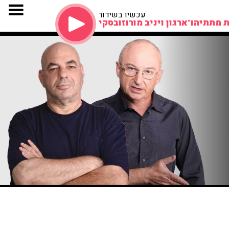
עכשיו בשידור
 מתתיהו־ארגון ויניב מורוזובסקי