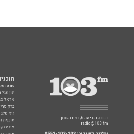
תוכניות fm
שבע תש
ינון מגל 
אראל סג"
ברק סרי 
גיא פלג
דבורה הנביאה 6, רמת השרון
תוכנית ה
radio@103.fm
איריס קו
עלייה לשידור: 0552-103-103
איפה הכ