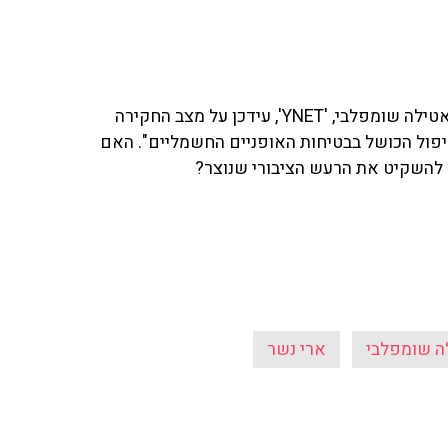
דרמה סביב הנער שהרכיב את ארי נשר ז"ל שנדרס למוות: אטילה שומפלבי, 'YNET', עידכן על מצב החקירה
יפול הכושל בבטיחות האופניים החשמליים". האם
 להשקיט את הרעש הציבורי שנוצר?
ה שומפלבי
ארי נשר