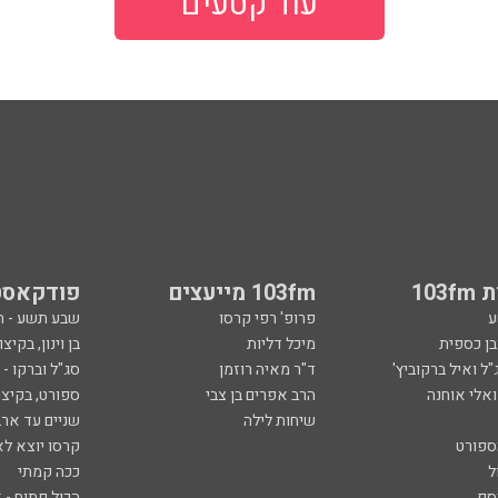
עוד קטעים
103
103fm מייעצים
פודקאסט
ע
פרופ' רפי קרסו
שבע תשע - 
ובן כספית
מיכל דליות
בן וינון, בקיצו
ל ואיל ברקוביץ'
ד"ר מאיה רוזמן
סג"ל וברקו -
ואלי אוחנה
הרב אפרים בן צבי
ספורט, בקיצו
שיחות לילה
שניים עד ארב
ספורט
קרסו יוצא לא
ל
ככה קמתי
סף
הכול פתוח - א