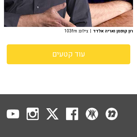
רון קופמן ואריה אלדד
| צילום: 103fm
עוד קטעים