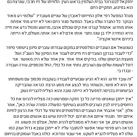
יחזקאל לבנגרונד בבית העלמין בראש העין. הלוויתו של זיו חג'בי, שנרצח גם
הוא בפיגוע, תתקיים היום.
מנהל המפעל רפי אלון התייחס לאובדן של שניים מעובדיו: "שלומי רע מאוד
הבוקר. כל החברה שלנו באבל. המפעל סגור היום ואני לא יודע מתי אפתח
אותו מחדש. אתמול קברנו את קים שכולם אהבו, מרושע ומנוול גדע את חייה
והיא הותירה ילד בן שנה וחצי. אותו אדם לא ראה אותה מעולם, לא הייתה
ביניהם אינטראקציה".
כשנשאל אם העובדים הפלסטינים במקום עבודתו עוברים סינון ביטחוני סיפר:
"כדי לעבוד בברקן העובדים היו חייבים לעבור את הסינון של השב"כ ושל
מועצת הביטחון שלנו. בודקים אחד אחד. אין אחד שלא היה מאושר. אני
דוגל לעשות שלום עם הערבים, נתתי את כל כולי, החל מכספים, עזרה ועבודה
- ובגדו בי.
"זה עובד חדש. הוא לא הגיע שבועיים לעבודה בעקבות סכסוך עם משפחתו
אך הוא לא פוטר, וכשחזר בחר לבצע את מסע הרצח. כנראה שהבדיקה
הביטחונית בכניסה למפעל לא הייתה טובה והוא הצליח להבריח נשק.
"איך ייתכן שאנחנו מדינה כל כך חזקה וסמרטוט כזה מצליח להרוס את כל
היחסים בינינו לבין הערבים ולפגוע בשיתוף הפעולה הפורה שהיה כאן", אמר
אלון. "אני אהבתי את העובדים הפלסטינים וחרטתי על דגלי את הרצון לחיות
איתם יחד. חגגתי איתם את חגיהם. יכול להיות שיש גם אנשים טובים וגם
אנשים רעים, אך אני ואת לא מסוגלים להרוג חתול, אצלם זה פשוט. זה
כנראה רוע פנימי שאי אפשר להתגבר עליו. לא ייתכן שצבא גדול וענק כמו
שלנו לא מצליח להביא לשקט. אני שבור ומדוכא. כולנו באבל ועסוקים בניחום