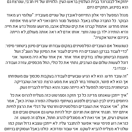
יחזקאל לבנגרונד בבית העלמין בראש העין. הלוויתו של זיו חג'בי, שנרצח גם
הוא בפיגוע, תתקיים היום.
מנהל המפעל רפי אלון התייחס לאובדן של שניים מעובדיו: "שלומי רע מאוד
הבוקר. כל החברה שלנו באבל. המפעל סגור היום ואני לא יודע מתי אפתח
אותו מחדש. אתמול קברנו את קים שכולם אהבו, מרושע ומנוול גדע את חייה
והיא הותירה ילד בן שנה וחצי. אותו אדם לא ראה אותה מעולם, לא הייתה
ביניהם אינטראקציה".
כשנשאל אם העובדים הפלסטינים במקום עבודתו עוברים סינון ביטחוני סיפר:
"כדי לעבוד בברקן העובדים היו חייבים לעבור את הסינון של השב"כ ושל
מועצת הביטחון שלנו. בודקים אחד אחד. אין אחד שלא היה מאושר. אני
דוגל לעשות שלום עם הערבים, נתתי את כל כולי, החל מכספים, עזרה ועבודה
- ובגדו בי.
"זה עובד חדש. הוא לא הגיע שבועיים לעבודה בעקבות סכסוך עם משפחתו
אך הוא לא פוטר, וכשחזר בחר לבצע את מסע הרצח. כנראה שהבדיקה
הביטחונית בכניסה למפעל לא הייתה טובה והוא הצליח להבריח נשק.
"איך ייתכן שאנחנו מדינה כל כך חזקה וסמרטוט כזה מצליח להרוס את כל
היחסים בינינו לבין הערבים ולפגוע בשיתוף הפעולה הפורה שהיה כאן", אמר
אלון. "אני אהבתי את העובדים הפלסטינים וחרטתי על דגלי את הרצון לחיות
איתם יחד. חגגתי איתם את חגיהם. יכול להיות שיש גם אנשים טובים וגם
אנשים רעים, אך אני ואת לא מסוגלים להרוג חתול, אצלם זה פשוט. זה
כנראה רוע פנימי שאי אפשר להתגבר עליו. לא ייתכן שצבא גדול וענק כמו
שלנו לא מצליח להביא לשקט. אני שבור ומדוכא. כולנו באבל ועסוקים בניחום