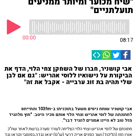
"שיח מכוער ומיותר ממניעים
תועלתניים"
00:00
08:17
אבי קושניר, חברו של השחקן צחי הלוי, הדף את
הביקורת על נישואיו ללוסי אהריש: "גם אם לבן
שלי תהיה בת זוג ערבייה - אקבל את זה"
אבי קושניר שוחח ניסים משעל בתוכניתו ב-103fm והתייחס
לחתונתה של לוסי אהריש וצחי הלוי אותם מכיר היטב: "
חוץ מלהגיד
מזל טוב לא היינו אמורים להגיד דבר".
חתונתם של לוסי אהריש וצחי הלוי הצליחה לעורר סערה ברשת לאחר שח"כ
אורן חזן (הליכוד) ושר הפנים אריה דרעי (ש"ס) יצאו נגדה בפומבי וקראו נגד