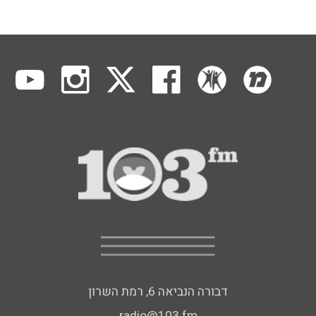
דבורה הנביאה 6, רמת השרון
radio@103.fm