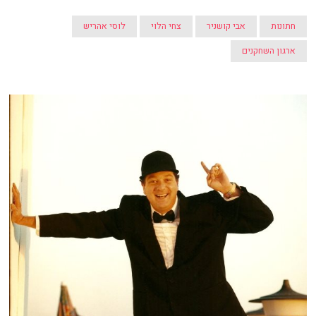
חתונות
אבי קושניר
צחי הלוי
לוסי אהריש
ארגון השחקנים