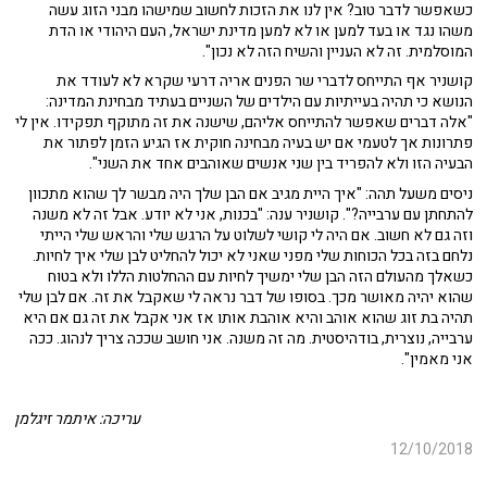
כשאפשר לדבר טוב? אין לנו את הזכות לחשוב שמישהו מבני הזוג עשה
משהו נגד או בעד למען או לא למען מדינת ישראל, העם היהודי או הדת
המוסלמית. זה לא העניין והשיח הזה לא נכון".
קושניר אף התייחס לדברי שר הפנים אריה דרעי שקרא לא לעודד את
הנושא כי תהיה בעייתיות עם הילדים של השניים בעתיד מבחינת המדינה:
"אלה דברים שאפשר להתייחס אליהם, שישנה את זה מתוקף תפקידו. אין לי
פתרונות אך לטעמי אם יש בעיה מבחינה חוקית אז הגיע הזמן לפתור את
הבעיה הזו ולא להפריד בין שני אנשים שאוהבים אחד את השני".
ניסים משעל תהה: "איך היית מגיב אם הבן שלך היה מבשר לך שהוא מתכוון
להתחתן עם ערבייה?". קושניר ענה: "בכנות, אני לא יודע. אבל זה לא משנה
וזה גם לא חשוב. אם היה לי קושי לשלוט על הרגש שלי והראש שלי הייתי
נלחם בזה בכל הכוחות שלי מפני שאני לא יכול להחליט לבן שלי איך לחיות.
כשאלך מהעולם הזה הבן שלי ימשיך לחיות עם ההחלטות הללו ולא בטוח
שהוא יהיה מאושר מכך. בסופו של דבר נראה לי שאקבל את זה. אם לבן שלי
תהיה בת זוג שהוא אוהב והיא אוהבת אותו אז אני אקבל את זה גם אם היא
ערבייה, נוצרית, בודהיסטית. מה זה משנה. אני חושב שככה צריך לנהוג. ככה
אני מאמין".
עריכה: איתמר זיגלמן
12/10/2018