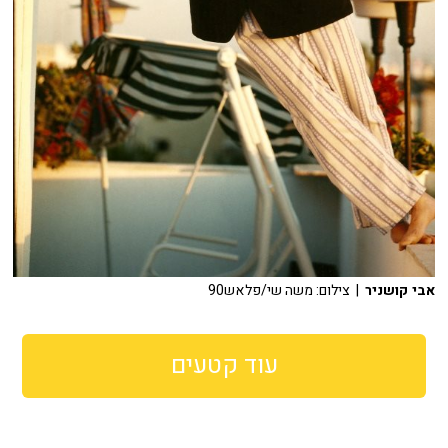
אבי קושניר
| צילום: משה שי/פלאש90
עוד קטעים