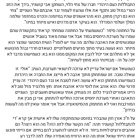
התבוללות העם היהודי. חברו של צחי הלוי, השחקן אבי קושניר, בירך את הזוג
הטרי במזל טוב ותקף את אלו שהעזו לעמוד נגד אהבתם של השניים: "צחי
הוא גם רקדן מחונן, הוא מהראשונים שהיו במיומנה והכרנו במחזמר שלמה
המלך ושלמי הסנדלר. הוא בעיקר אדם מדהים ואיש מיוחד במינו".
על החתונה סיפר: "כששמעתי על החתונה שמחתי. קראתי בתקשורת שהם
שמרו על מערכת היחסים בסוד אבל אני שמח מאוד בשביל אנשים
שמגשימים את האהבה שלהם. מה עוד יש לומר? השיח המכוער שנוצר הוא
מיותר. הוא נעשה בעיני מתוך מניעים תועלתניים. כשאדם חרדי נבהל מהנושא
אך לא מתלהם אני יכול להבין את המקום ממנו הוא בא. כשמישהו מדבר לא
יפה על זה - מבחינתי הוא מחוץ לשיחה".
כשנשאל אם ישראל עדיין לא ערוכה לנישואי תערובת, השיב: "אולי. זו
שאלה טובה. זוג שמתחתן מתוך אהבה לא מייצג את החברה או היהדות.
כשמישהו מתחתן הוא לא עושה זאת לטובת או נגד העם היהודי. זה עניין
פרטי שלו. הוא אוהב את לוסי והיא אוהבת אותו. חוץ מלהגיד מזל טוב לא
היינו אמורים להגיד כלום. זה מצחיק אותי שאנשים חושבים כך. השניים
התאהבו ואחרי מערכת יחסים ארוכה החליטו להתחתן. אני כן מבין את
המורכבות ואני לא מתחמק מהסיטואציה אבל אני אומר שאין לנו מה לעשות
בנידון".
על ח"כ אורן חזן שהבהיר בפוסט שהמתקפה שלו לא אישית אך קרא 'די
להתבוללות' קושניר תהה: "מה הקשר שלו לזוג הזה? מה הוא רוצה? הם
אוהבים ורוצים לחיות ביחד. זו לא זכותנו להתערב להם בחיים. אם הייתי פוגש
אותו הייתי שואל אותו מה הוא הרוויח מהאמירה שלו. למה לדבר רע