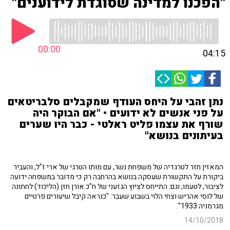
"הפכנו למדינה שסוגדת לידוענים"
00:00
04:15
נתן זהבי על היחס העודף שמקבלים סלבריטאים
על פני אנשים לא ידועים • "אם הבוקר היה
שורף את עצמו פליט ראלטי - כבר היו שערים
בעיתונים בנושא"
המאזין חזר לטרגדיה של משפחת נשר, עם מותו הטרגי של ארי ז"ל, והעביר
ביקורת על התקשורת שעסקה בנושא בהרחבה רק כי מדובר במשפחה ידועה
לציבור, לטעמו; וגם: התייחס לציוץ הגזעני של ח"כ אורן חזן (הליכוד) לחתונה
של לוסי אהריש וצחי הלוי בשבוע שעבר: "כנראה קיבל שיעורים פרטיים
מגרמניה 1933".
14/10/2018