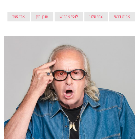
אריה דרעי
צחי הלוי
לוסי אהריש
אורן חזן
ארי נשר