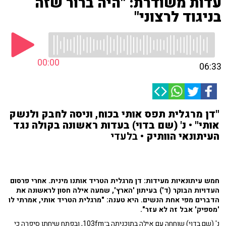
עדות משודרת: "היה ברור שזה
בניגוד לרצוני"
00:00
06:33
"דן מרגלית תפס אותי בכוח, וניסה לחבק ולנשק
אותי" • נ' (שם בדוי) בעדות ראשונה בקולה נגד
העיתונאי הוותיק
• בלעדי
חמש עיתונאיות מעידות: דן מרגלית הטריד אותנו מינית. אחרי פרסום
העדויות הבוקר (ד') בעיתון 'הארץ', שמעה אילה חסון לראשונה את
הדברים מפי אחת הנשים. היא טענה: "מרגלית הטריד אותי, אמרתי לו
'מספיק' אבל זה לא עזר".
נ' (שם בדוי) שוחחה עם אילה בתוכניתה ב־103fm, ובפתח שיחתן סיפרה כי