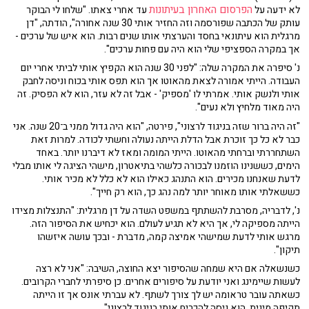
הפרסום האחרון בעיתונות
לא ידעה על
עד אחרי צאתו. "שלחו לי הבוקר
עותק של הכתבה שפורסמה וזה החזיר אותי 30 שנה אחורה", הודתה, "דן
מרגלית הוא עיתונאי בחסד והערצתי אותו שנים רבות. הוא איש של ערכים -
אך במקרה הספציפי שלי הוא היה עם פחות ערכים".
נ' סיפרה את המקרה שלה: "לפני 30 שנה הוא הקפיץ אותי לביתי אחרי יום
העבודה. הייתי אמורה לצאת מהאוטו אך הוא תפס אותי בכוח וניסה לחבק
אותי ולנשק אותי. אמרתי לו 'מספיק' - אבל זה לא עזר, הוא לא הפסיק. זה
היה מאוד מלחיץ ולא נעים".
"זה היה ברור שזה בניגוד לרצוני", פירטה, "הוא היה גדול ממני ב־20 שנה. אני
כבר לא כל כך זוכרת אבל הדלת הייתה נעולה וחשתי לכודה. למרות זאת
השתחררתי וברחתי מהאוטו. הייתי המומה ומאז לא דיברנו יותר. באחד
הימים, כששנינו הוזמנו לבכורה כלשהי בתיאטרון, מישהי הציגה לי אותו מבלי
לדעת שאנחנו מכירים. הוא התנהג כאילו הוא לא כלל לא מכיר אותי.
כששאלתי אותו מאוחר יותר למה נהג כך, הוא רק חייך".
נ', לדבריה, מסרבת להשתתף במשפט השדה על דן מרגלית: "התנצלות מצידו
הייתה מספיקה לי, אך היא לא תגיע לעולם. הוא יכחיש את הסיפור הזה.
מרגש אותי לדעת שמישהי אמיצה קמה, מדברת - ובכך עושה איזשהו
תיקון".
כשנשאלה אם היא שמחה שהסיפור יצא החוצה, השיבה: "אני לא רצה
לעשות שיימינג ואני יודעת על סיפורים אחרים. כן סיפרתי לחברי הקרובים.
כשאתה עובר טראומה יש לך צורך לשתף. לא עברתי אונס אך זו הייתה
תקיפה מינית. הוא ניסה להכריח אותי בניגוד לרצוני".