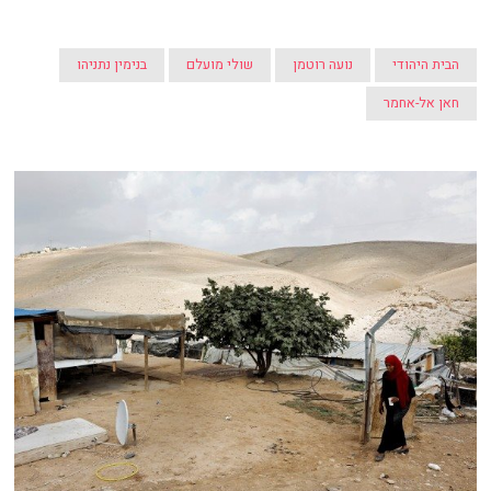
הבית היהודי
נועה רוטמן
שולי מועלם
בנימין נתניהו
חאן אל-אחמר