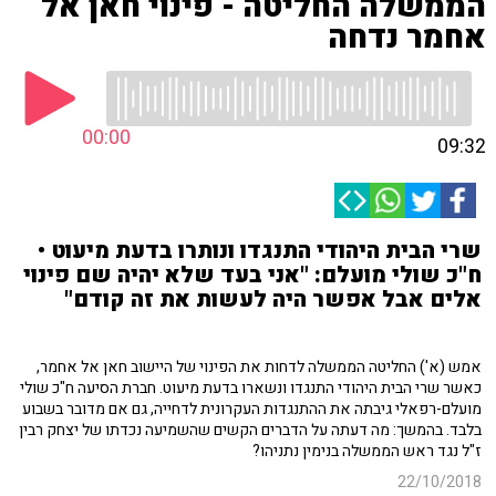
הממשלה החליטה - פינוי חאן אל
אחמר נדחה
00:00
09:32
שרי הבית היהודי התנגדו ונותרו בדעת מיעוט •
ח"כ שולי מועלם: "אני בעד שלא יהיה שם פינוי
אלים אבל אפשר היה לעשות את זה קודם"
אמש (א') החליטה הממשלה לדחות את הפינוי של היישוב חאן אל אחמר,
כאשר שרי הבית היהודי התנגדו ונשארו בדעת מיעוט. חברת הסיעה ח"כ שולי
מועלם-רפאלי גיבתה את ההתנגדות העקרונית לדחייה, גם אם מדובר בשבוע
בלבד. בהמשך: מה דעתה על הדברים הקשים שהשמיעה נכדתו של יצחק רבין
ז"ל נגד ראש הממשלה בנימין נתניהו?
22/10/2018