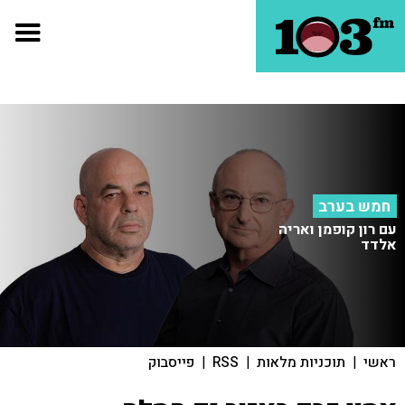
חמש בערב
עם רון קופמן ואריה
אלדד
ראשי
|
תוכניות מלאות
|
RSS
|
פייסבוק