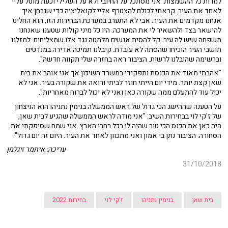
למרות כל ההשמצות. אני מסתכל על החיובי ולא על השלילי וכעת מוטל עליי
לאחד את העיר. קראתי לכולם להצטרף אליי לקואליציה כדי שנבחן איך
אנחנו מקדמים את העיר. אבי לא התערב במערכת הבחירות הזו, הוא החליט
להישאר בצד ולהשאיר לי את המערכה. היו כל מיני קולות שטענו שאנחנו
משפחה שיש לה עיר. קל להסית אנשים מלמטה נגד אלו שמצליחים. למזלנו
תושבי העיר הוכיחו שהסתה לא עובדת. קיבלנו תמיכה אדירה במנדטים
וברשימה שהובלנו לרשות. הציבור ראה בחזרה שלי תקווה חדשה".
"אהבתי מאוד את הכנסת ותפקידי במשרד השיכון אך אני אוהב את בית
שאן קצת יותר. מידי יום הייתי חוזר לביתי ורואה את שקורה בעיר. אני לא
יכול עוד להתעלם ממה שקורה כאן ואני לא יכול לברוח מאחריות".
על הטענה שההישג הכי גדול של ראש הממשלה בנימין נתניהו הוא הניצחון
של ז'קי לוי בבחירות השיב: "אני מודה לראש הממשלה שהגיע לבית שאן,
היה כאן את הכנס הכי טוב שהיה לו בכל רחבי הארץ. אני שמח שסיפקתי את
הסחורה. הציבור נתן בי אמון ואני מתכוון לאחד את העיר. היום זה יום גדול".
עריכה: איתמר זיגלמן
31/10/2018
בית שאן
בנימין נתניהו
ז'קי לוי
בחירות 2022