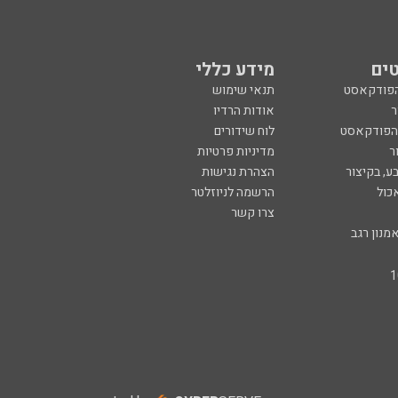
ים
מידע כללי
הפודקאסט
תנאי שימוש
ר
אודות הרדיו
 הפודקאסט
לוח שידורים
ר
מדיניות פרטיות
ע, בקיצור
הצהרת נגישות
כול
הרשמה לניוזלטר
צרו קשר
מנון רגב