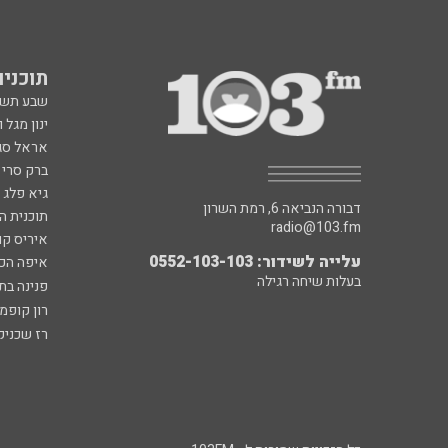
תוכניות fm
שבע תש
ינון מגל 
אראל סג"
ברק סרי 
גיא פלג
דבורה הנביאה 6, רמת השרון
תוכנית ה
radio@103.fm
איריס קו
עלייה לשידור: 0552-103-103
איפה הכ
בעלות שיחה רגילה
פנינה בת
רון קופמ
רז שכניק