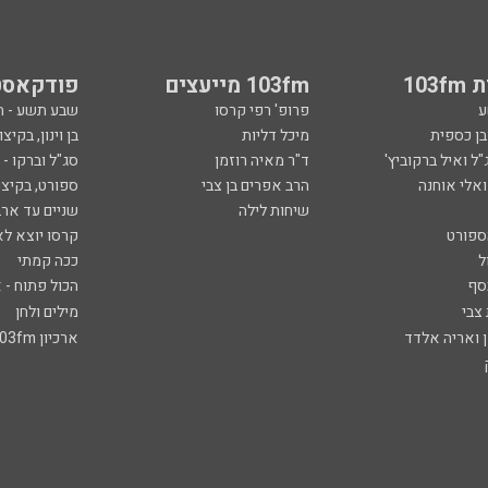
103
103fm מייעצים
פודקאסט
ע
פרופ' רפי קרסו
שבע תשע - 
ובן כספית
מיכל דליות
בן וינון, בקיצו
ל ואיל ברקוביץ'
ד"ר מאיה רוזמן
סג"ל וברקו -
ואלי אוחנה
הרב אפרים בן צבי
ספורט, בקיצו
שיחות לילה
שניים עד ארב
ספורט
קרסו יוצא לא
ל
ככה קמתי
סף
הכול פתוח - א
 צבי
מילים ולחן
ן ואריה אלדד
ארכיון 103fm