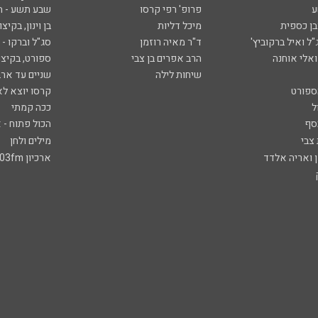
ע
פרופ' רפי קרסו
שבע תשע - 
ובן כספית
מיכל דליות
בן וינון, בקיצו
ל ואיל ברקוביץ'
ד"ר מאיה רוזמן
סג"ל וברקו -
ואלי אוחנה
הרב אפרים בן צבי
ספורט, בקיצו
שיחות לילה
שניים עד ארב
ספורט
קרסו יוצא לא
ל
ככה קמתי
סף
הכול פתוח - א
 צבי
מילים ולחן
ן ואריה אלדד
ארכיון 103fm