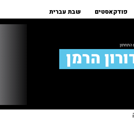
פודקאסטים
שבת עברית
 התחתון
רון הרמן