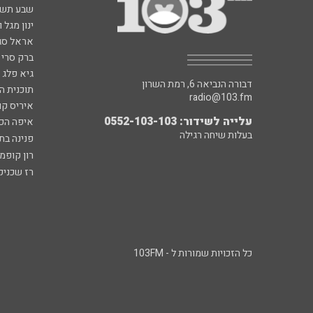
שבע תש
ינון מגל 
אראל סג"
ברק סרי 
גיא פלג
דבורה הנביאה 6, רמת השרון
תוכנית ה
radio@103.fm
איריס קו
עלייה לשידור: 0552-103-103
איפה הכ
בעלות שיחה רגילה
פנינה בת
רון קופמ
רז שכניק
כל הזכויות שמורות ל - 103FM