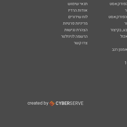
הפודקאסט
תנאי שימוש
ר
אודות הרדיו
 הפודקאסט
לוח שידורים
ר
מדיניות פרטיות
ע, בקיצור
הצהרת נגישות
כול
הרשמה לניוזלטר
צרו קשר
מנון רגב
created by
CYBER
SERVE