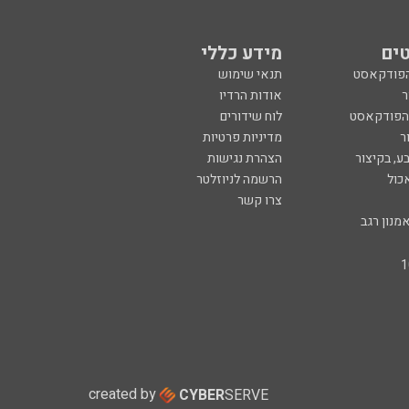
ים
מידע כללי
הפודקאסט
תנאי שימוש
ר
אודות הרדיו
 הפודקאסט
לוח שידורים
ר
מדיניות פרטיות
ע, בקיצור
הצהרת נגישות
כול
הרשמה לניוזלטר
צרו קשר
מנון רגב
created by
CYBER
SERVE