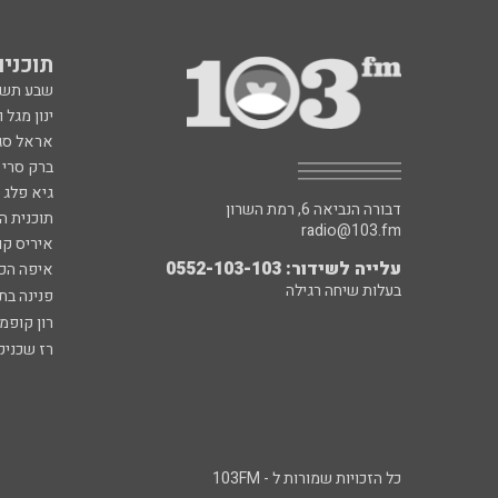
תוכניות fm
שבע תש
ינון מגל 
אראל סג"
ברק סרי 
גיא פלג
דבורה הנביאה 6, רמת השרון
תוכנית ה
radio@103.fm
איריס קו
עלייה לשידור: 0552-103-103
איפה הכ
בעלות שיחה רגילה
פנינה בת
רון קופמ
רז שכניק
כל הזכויות שמורות ל - 103FM