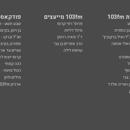
103
103fm מייעצים
פודקאסט
ע
פרופ' רפי קרסו
שבע תשע - 
ובן כספית
מיכל דליות
בן וינון, בקיצו
ל ואיל ברקוביץ'
ד"ר מאיה רוזמן
סג"ל וברקו -
ואלי אוחנה
הרב אפרים בן צבי
ספורט, בקיצו
שיחות לילה
שניים עד ארב
ספורט
קרסו יוצא לא
ל
ככה קמתי
סף
הכול פתוח - א
 צבי
מילים ולחן
ן ואריה אלדד
ארכיון 103fm