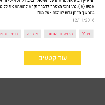
המאזין הביע את מחאתו על העיסוק הציבורי, הפוליטי וה
אמש (א'). נתן זהבי הצטרף לדבריו וקרא להעניש את כל 
בהמשך הדיון גלש לוויכוח - על מה?
12/11/2018
צה"ל
מבצעים והנחות
צנזורה
בנימין נתניה
עוד קטעים