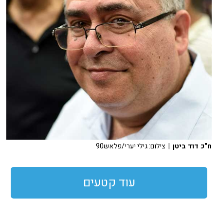
ח"כ דוד ביטן
| צילום: גילי יערי/פלאש90
עוד קטעים