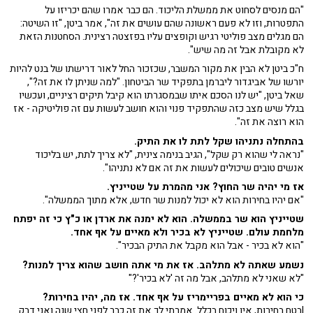
"הם מנסים לסחוט את ממשלת הליכוד. הם כבר אמרו שהם יכריזו על
התפטרות, וזו לא פעם ראשונה שהם עושים את זה", אמר ביטן, "זו השיטה:
הם מגלים מצב פוליטי רגיש וקופצים עליו בפזצטה רצינית. הסחטנות הזאת
לא מקובלת אבל זה מה שיש".
ח"כ ביטן לא הבין את מקור המשבר, שכזכור החל לאור דרישתו של בנט להיות
יורשו של אביגדור ליברמן בתפקיד שר הביטחון. "למה שניתן לו את זה?",
שאל ביטן, "יש לנו הסכם איתו שבמסגרתו הוא קיבל תיקים רציניים, ועכשיו
בגלל שיש מצב כזה שהתפקיד פנוי והוא חושב לעשות עם זה פוליטיקה - אז
הוא רוצה את זה".
בהתחלה נתניהו שקל לתת לו את התיק.
"נראה לי שהוא רק שקל", הגיב בנימה צינית, "לא צריך לתת, יש בליכוד
אנשים טובים שיכולים לעשות את זה אם לא נתניהו".
אז מי יהיה שר החוץ? אני מהמרת על שטייניץ.
"אם יהיו בחירות הוא לא יכול למנות שר חדש, אלא מתוך הממשלה".
שטייניץ הוא שר בממשלה. הוא לא ימנה את ארדן או כ"ץ כי זה יפתח
מלחמת עולם. שטייניץ לא בכיר ולא מאיים על אף אחד.
"הוא לא בכיר - אבל הוא מקבל את התיק הבכיר".
נשמע שאתה לא מתלהב. אז את מי אתה חושב שהוא צריך למנות?
"לא שאני לא מתלהב, אבל מה זה 'לא בכיר'?"
כי הוא לא מאיים בפריימריז על אף אחד. אז מה, יהיו בחירות?
|בטח בחירות, אין ויכוח בכלל. אמרתי לך את זה כבר לפני חצי שנה ואני דבק