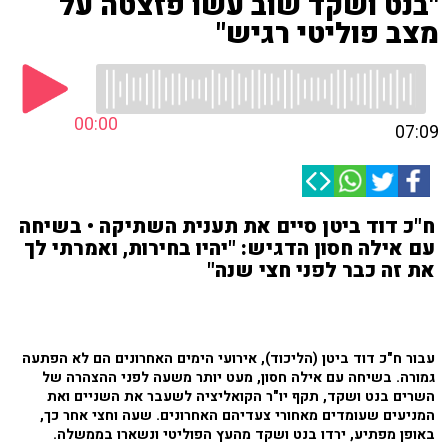
"בנט ושקד שוב עשו פזצטה על
מצב פוליטי רגיש"
00:00
07:09
ח"כ דוד ביטן סיים את תענית השתיקה • בשיחה
עם אילה חסון הדגיש: "יהיו בחירות, ואמרתי לך
את זה כבר לפני חצי שנה"
עבור ח"כ דוד ביטן (הליכוד), אירועי הימים האחרונים הם לא הפתעה
גמורה. בשיחה עם אילה חסון, מעט יותר משעה לפני ההצהרה של
השרים בנט ושקד, תקף יו"ר הקואליציה לשעבר את השניים ואת
המניעים שעומדים מאחורי צעדיהם האחרונים. שעה וחצי אחר כך,
באופן מפתיע, ירדו בנט ושקד מהעץ הפוליטי ונשארו בממשלה.