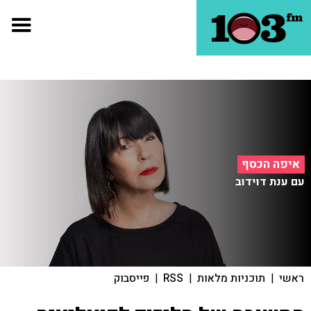
איפה הכסף
עם ענת דוידוב
ראשי
|
תוכניות מלאות
|
RSS
|
פייסבוק