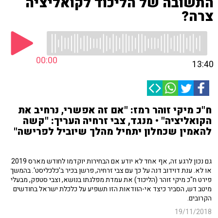
התשובה של הליכוד לקואליציה
צרה?
00:00
13:40
ח"כ מיקי זוהר רמז: "אם זה אפשרי, נרחיב את
הקואליציה" • מנגד, צבי זרחיה העריך: "קשה
להאמין שכחלון יתחיל מהלך שיוביל לפרישה"
גם נכון לרגע זה, אף אחד לא יודע אם הבחירות יוקדמו לחודש מארס 2019
או לא. ענת דוידוב דנה על כך עם צבי זרחיה, פרשן בכיר ב'כלכליסט'. בהמשך
פירט ח"כ מיקי זוהר (הליכוד) את עמדת מפלגתו בנושא, וצבי סטפק, מבעלי
מיטב דש, הסביר כיצד אי-הוודאות הזו תשפיע על כלכלת ישראל בחודשים
הקרובים.
19/11/2018