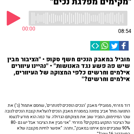
"מקימים מפלגת נכים"
00:00
08:54
מוביל במאבק הנכים חשף סקופ • "הציבור מבין
שיש פה פשע נגד האנושות" • "נהיינו עיוורים
אילמים וחרשים כלפי המצוקה של העיוורים,
אילמים וחרשים?"
דוד מזרחי, ממובילי מאבק 'הנכים הופכים לפנתרים', שחסם אתמול (ג') את
התנועה מתל אביב צפונה במסגרת מאבק הנכים להעלאת קצבת הנכים לגובה
שכר המינימום, הסביר שוב את מצוקתם הגדולה. עד כמה הוא מודע לכעסו
של הציבור התקוע בפקקים? מזרחי: "אני מבין את הציבור אבל יש גם 80-
90% שמבינים והם איתנו במאבק", ותהה: "אפשר לחיות מקצבה שלא
התעדכנה 16 שנה?".