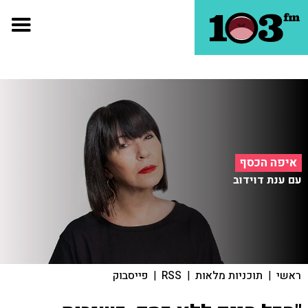
איפה הכסף
עם ענת דוידוב
ראשי
|
תוכניות מלאות
|
RSS
|
פייסבוק