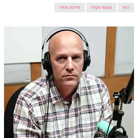
רצח
מבקשי מקלט
סילבנה צגאיי