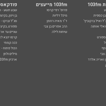
103
103fm מייעצים
פודקאסט
ע
פרופ' רפי קרסו
שבע תשע - 
ובן כספית
מיכל דליות
בן וינון, בקיצו
ל ואיל ברקוביץ'
ד"ר מאיה רוזמן
סג"ל וברקו -
ואלי אוחנה
הרב אפרים בן צבי
ספורט, בקיצו
שיחות לילה
שניים עד ארב
ספורט
קרסו יוצא לא
ל
ככה קמתי
סף
הכול פתוח - א
 צבי
מילים ולחן
ן ואריה אלדד
ארכיון 103fm