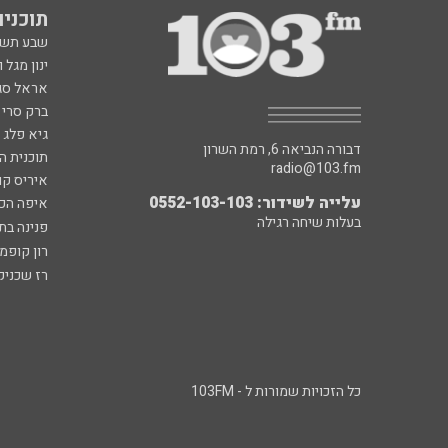
תוכניות fm
שבע תש
ינון מגל 
אראל סג"
ברק סרי 
גיא פלג
דבורה הנביאה 6, רמת השרון
תוכנית ה
radio@103.fm
איריס קו
עלייה לשידור: 0552-103-103
איפה הכ
בעלות שיחה רגילה
פנינה בת
רון קופמ
רז שכניק
כל הזכויות שמורות ל - 103FM