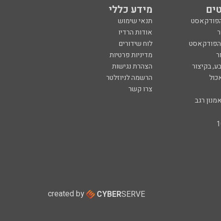
ים
מידע כללי
הפודקאסט
תנאי שימוש
ר
אודות הרדיו
 הפודקאסט
לוח שידורים
ר
מדיניות פרטיות
ע, בקיצור
הצהרת נגישות
כול
הרשמה לניוזלטר
צרו קשר
מנון רגב
created by
CYBER
SERVE