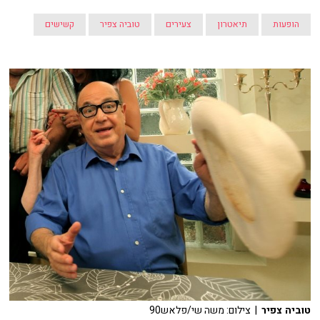
הופעות
תיאטרון
צעירים
טוביה צפיר
קשישים
טוביה צפיר
| צילום: משה שי/פלאש90