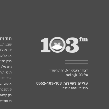
תוכניות fm
שבע תש
ינון מגל 
אראל סג"
ברק סרי 
גיא פלג
דבורה הנביאה 6, רמת השרון
תוכנית ה
radio@103.fm
איריס קו
עלייה לשידור: 0552-103-103
איפה הכ
בעלות שיחה רגילה
פנינה בת
רון קופמ
רז שכניק