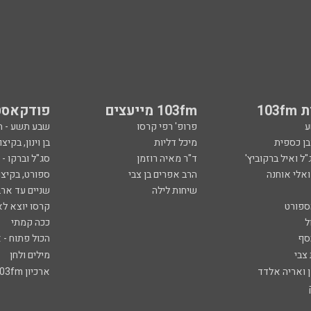
103
103fm מייעצים
פודקאסט
ע
פרופ' רפי קרסו
שבע תשע - 
ובן כספית
מיכל דליות
בן וינון, בקיצו
ל ואיל ברקוביץ'
ד"ר מאיה רוזמן
סג"ל וברקו -
ואלי אוחנה
הרב אפרים בן צבי
ספורט, בקיצו
שיחות לילה
שניים עד ארב
ספורט
קרסו יוצא לא
ל
ככה קמתי
סף
הכול פתוח - א
 צבי
מילים ולחן
ן ואריה אלדד
ארכיון 103fm