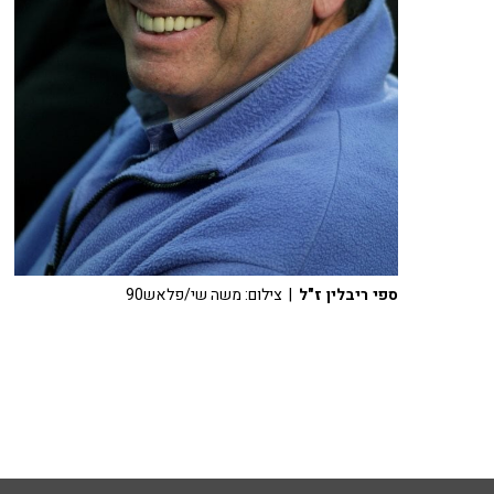
ספי ריבלין ז"ל
| צילום: משה שי/פלאש90