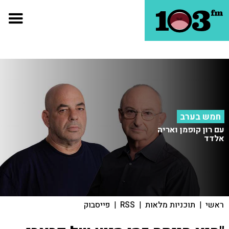
חמש בערב
עם רון קופמן ואריה
אלדד
ראשי
|
תוכניות מלאות
|
RSS
|
פייסבוק