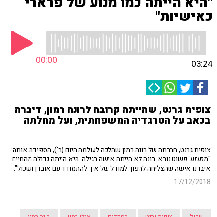
"היא הייתה כמו מנוע של פרארי
כאישיות"
00:00
03:24
צופית גרנט, שהייתה קרובה לרונה רמון, דיברה
בכאב על הטרגדיה המשפחתית, ועל מחלתה
צופית גרנט, חברתה של רונה רמון שהלכה לעולמה היום (ב'), הספידה אותה:
"מזעזע. פשוט נורא. רונה לא הייתה אישה רגילה. היא הייתה גדולה מהחיים.
איבדנו אישה שהצליחה להפוך למודל של איך להתמודד עם אובדן ושכול".
17/12/2018
שכול
צופית גרנט
הספדים
אילן רמון
רונה רמון