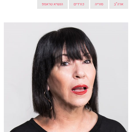
ארה"ב
סוריה
כורדים
הנשיא טראמפ