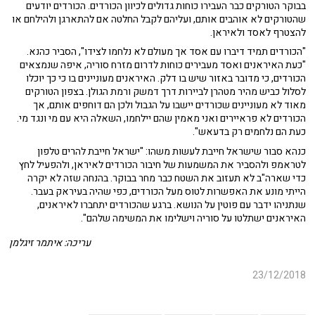
בבוקר הטורקים כבר העבירו כוחות גדולים לכיוון הכורדים. הכורדים יודעים
שהטורקים לא אוהבים אותם, ועליהם לקבל החלטה אם להתארגן ולהילחם או
להצטרף לאסד ולאיראן.
"הכורדים תמיד דיברו עם אסד אך מעולם לא נלחמו לצידו", הסביר כהנא.
"כעת האיראנים ואסד מעבירים כוחות לדרום מזרח סוריה, איפה שנמצאים
הכורדים, כי מדובר באזור שיש בו דלק. האיראנים מעוניינים בו כי כך יוכלו
לסלול כביש מהיר מטהרן לביירות דרך דמשק ורמת הגולן. בצפון הטורקים
מאוד לא מעוניינים שכורדים יישבו על הגבול ולכן הם דוחפים אותם, אך
הכורדים לא פראיירים ואני מאמין שהם יילחמו, השאלה היא עם מי ונגד מי.
כעת הם נלחמים רק בדעאש".
כנהא סבור שישראל חייבת לעשות משהו: "ישראל חייבת להרים טלפון
לטראמפ ולהסביר את המשמעות של חיבור הכורדים לאיראן, ולהפעיל לחץ
כדי שארה"ב לא תעזוב את השטח כבר מחר בבוקר. בהנחה שזה לא יקרה
הייתי מונע את האפשרות לטוס מעל הכורדים, כפי שהיה בעיראק בעבר.
שנתניהו ידבר עם פוטין על הנושא. ברגע שהכורדים יתחברו לאיראנים,
האיראנים ישתלטו על סוריה וישלימו את המשימה שלהם".
עריכה: איתמר זיגלמן
23/12/2018