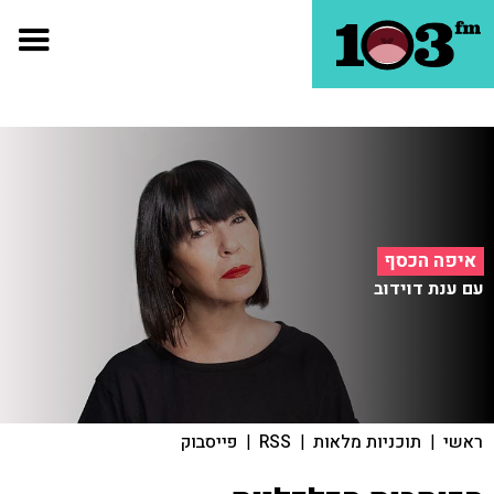
איפה הכסף
עם ענת דוידוב
ראשי
|
תוכניות מלאות
|
RSS
|
פייסבוק