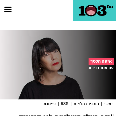
איפה הכסף
עם ענת דוידוב
ראשי
|
תוכניות מלאות
|
RSS
|
פייסבוק