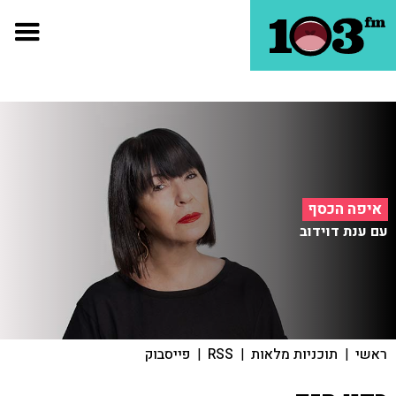
איפה הכסף
עם ענת דוידוב
ראשי
|
תוכניות מלאות
|
RSS
|
פייסבוק