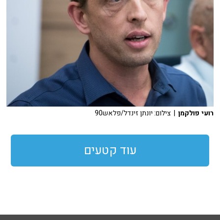
רועי פולקמן
| צילום: יונתן זינדל/פלאש90
עוד קטעים