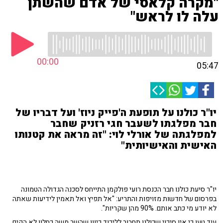
"מקרה קלאסי של אדם שהשתן
עלה לו לראש"
00:00
05:47
יו"ר כולנו על תופעת ה'פייק ניוז' ועל דבריו של
חבר מפלגתו לשעבר חגי רזניק שחבר
למפלגתה של אורלי לוי: "זה מראה את קטנותו
האישית והאישיותית"
יו"ר סיעת כולנו חבר הכנסת רועי פולקמן התייחס לסכנה הגדולה הטמונה
בפרסום של חדשות מזויפות והתריע: "אל תפיץ ואל תאמין לידיעות שאתה
לא יודע מי כתב אותם. 90% מהן שקריות".
עוד טען כי אין סיכוי שכולנו תחבור לליכוד כיוון שהשר משה כחלון לא הקים