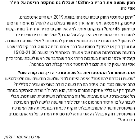
חסון שמעה את דבריו ב-103fm שכללו גם מתקפה חריפה על היו"ר
אפי נוה.
"ייתכן שאוכפי החוק שכחו שאנחנו בשנת 2019, יש היום אינטסגרם,
פייסבוק, ואסטאפ. אני תוהה איך אפשר בעולם כזה להטיל צו איסור פרסום
שיימשך 45 ימים? הצחקתם אותי. למה אין חוק שיסדיר את זה? כשזה קשור
למערכת בתי המשפט אז היד קלה על ההדק? אולי יש דברים שצריכים
להיחשף? אם מעורבים בזה שופטים שניתן להם שוחד? אולי שופטת ששכבה
עם עורך דין או להיפך? בסופו של דבר אנחנו מדינה קטנה. כבר קיבלתי שבע
הודעות שמכתימות שמות של אנשים. מאתמול בין השעה 15:00-21:00
קיבלתי אלפי הודעות בעקבות היותי אחד שמדבר על ראש לשכת עורכי הדין
אפי נוה שאין לו את הכבוד להתפטר אחרי קבלת דבר במרמה".
אתה שומע על ההתפטרויות בלשכת עורכי הדין. מה קורה שם?
"עכשיו נזכרתם להתפטר? איפה הייתם לפני שלושה חודשים שהוחלט להגיש
כתב אישום כנגד נוה. איפה הם היו כשנוה הודה כשביצע עבירה פלילית?
לעורך דין יש כללי אתיקה חמורים ביותר, הוא היה יו"ר ועדת האתיקה במחוז
תל אביב-מרכז. יש מעורבות של נוה בהתנהלות השיפוטית השותפת. מבלי
לעבור על צו איסור הפרסום אני יכול לומר שישנה גלישה לתוך המערכת
השיפוטית וחשד להתערבות בלתי חוקית לכאורה בפעילותה של המערכת
השיפוטית. דווקא בגלל זה אני קורא לפרסם את המידע. על מי אתם מגנים
בצו הזה?"
עריכה: איתמר זיגלמן