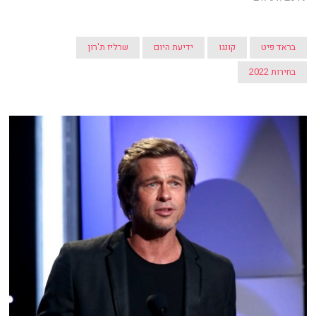
בראד פיט
קונגו
ידיעת היום
שרליז ת'רון
בחירות 2022