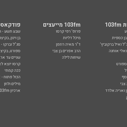
103
103fm מייעצים
פודקאסט
ע
פרופ' רפי קרסו
שבע תשע - 
ובן כספית
מיכל דליות
בן וינון, בקיצו
ל ואיל ברקוביץ'
ד"ר מאיה רוזמן
סג"ל וברקו -
ואלי אוחנה
הרב אפרים בן צבי
ספורט, בקיצו
שיחות לילה
שניים עד ארב
ספורט
קרסו יוצא לא
ל
ככה קמתי
סף
הכול פתוח - א
 צבי
מילים ולחן
ן ואריה אלדד
ארכיון 103fm