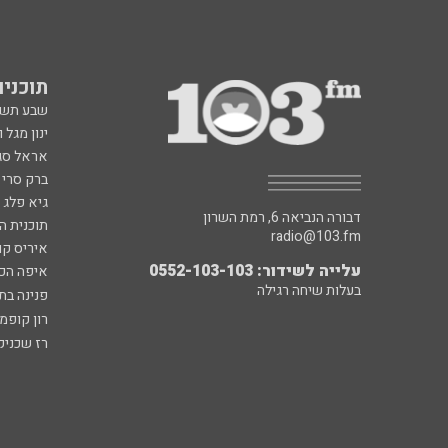
תוכניות fm
שבע תש
ינון מגל 
אראל סג"
ברק סרי 
גיא פלג
דבורה הנביאה 6, רמת השרון
תוכנית ה
radio@103.fm
איריס קו
עלייה לשידור: 0552-103-103
איפה הכ
בעלות שיחה רגילה
פנינה בת
רון קופמ
רז שכניק