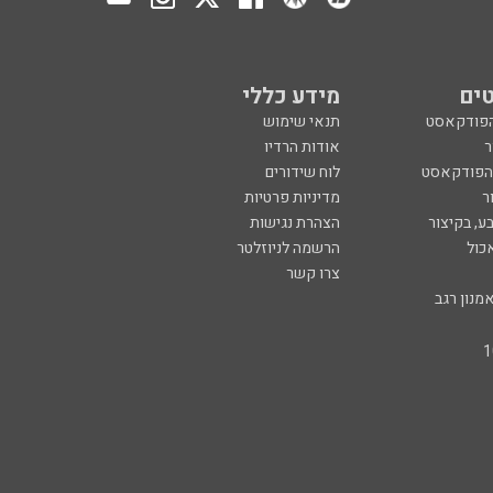
ים
מידע כללי
הפודקאסט
תנאי שימוש
ר
אודות הרדיו
 הפודקאסט
לוח שידורים
ר
מדיניות פרטיות
ע, בקיצור
הצהרת נגישות
כול
הרשמה לניוזלטר
צרו קשר
מנון רגב