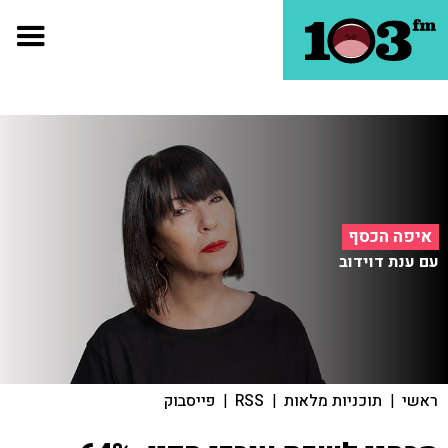
איפה הכסף
עם ענת דוידוב
ראשי
|
תוכניות מלאות
|
RSS
|
פייסבוק