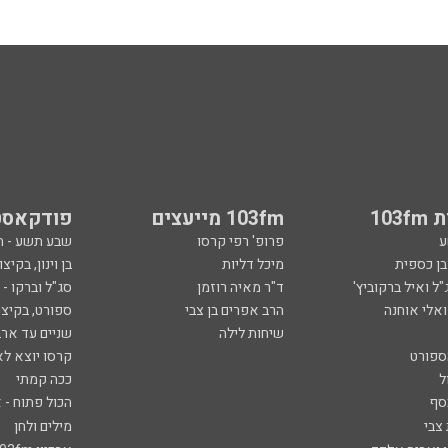
103
103fm מייעצים
פודקאסט
ע
פרופ' רפי קרסו
שבע תשע - 
ובן כספית
מיכל דליות
בן וינון, בקיצו
ל ואיל ברקוביץ'
ד"ר מאיה רוזמן
סג"ל וברקו -
ואלי אוחנה
הרב אפרים בן צבי
ספורט, בקיצו
שיחות לילה
שניים עד ארב
ספורט
קרסו יוצא לא
ל
ככה קמתי
סף
הכול פתוח - א
 צבי
מילים ולחן