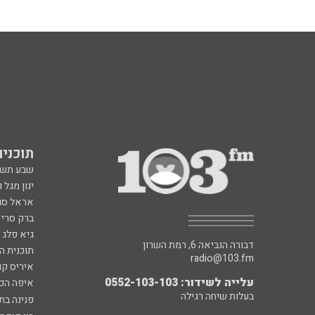
תוכניות fm
שבע תש
ינון מגל 
אראל סג"
ברק סרי 
גיא פלג
דבורה הנביאה 6, רמת השרון
תוכנית ה
radio@103.fm
איריס קו
עלייה לשידור: 0552-103-103
איפה הכ
בעלות שיחה רגילה
פנינה בת