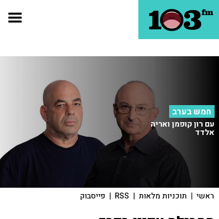
חמש בערב
עם רון קופמן ואריה
אלדד
ראשי
|
תוכניות מלאות
|
RSS
|
פייסבוק