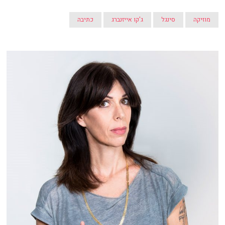
מוזיקה
סינגל
ג'קו אייזנברג
כתיבה