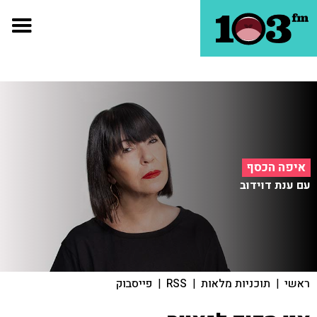
איפה הכסף
עם ענת דוידוב
ראשי
|
תוכניות מלאות
|
RSS
|
פייסבוק