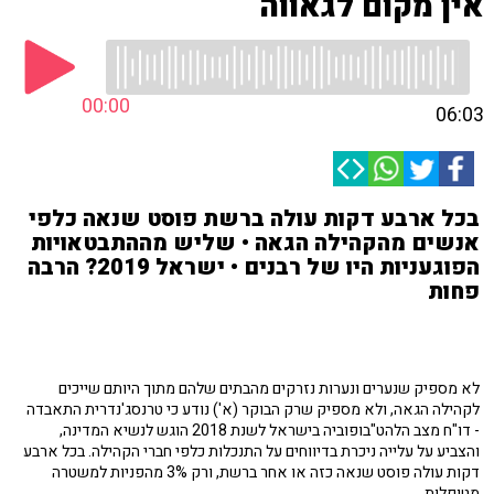
אין מקום לגאווה
00:00
06:03
בכל ארבע דקות עולה ברשת פוסט שנאה כלפי
אנשים מהקהילה הגאה • שליש מההתבטאויות
הפוגעניות היו של רבנים • ישראל 2019? הרבה
פחות
לא מספיק שנערים ונערות נזרקים מהבתים שלהם מתוך היותם שייכים
לקהילה הגאה, ולא מספיק שרק הבוקר (א') נודע כי טרנסג'נדרית התאבדה
- דו"ח מצב הלהט"בופוביה בישראל לשנת 2018 הוגש לנשיא המדינה,
והצביע על עלייה ניכרת בדיווחים על התנכלות כלפי חברי הקהילה. בכל ארבע
דקות עולה פוסט שנאה כזה או אחר ברשת, ורק 3% מהפניות למשטרה
מטופלות.