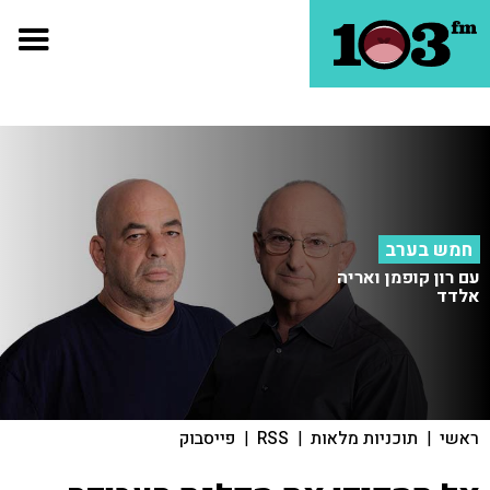
חמש בערב
עם רון קופמן ואריה
אלדד
ראשי
|
תוכניות מלאות
|
RSS
|
פייסבוק