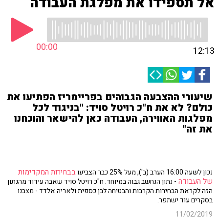
אל תספידו את מפלגת העבודה
00:00
12:13
שיעורי ההצבעה הגבוהים בפריימריז הפתיעו את
כולם? לא את ח"כ רויטל סויד: "בניגוד לכל
מפלגות האווירה, העבודה כאן להישאר והוכחנו
את זה"
בבחירות המקדימות
נכון לשעה 16:00 הערב (ב'), מעל 25% כבר הצביעו
של העבודה
- נתון הנחשב גבוה במיוחד. ח"כ רויטל סויד שאבה עידוד מהנתון
הזה לקראת הבחירות הקרבות והבטיחה לבן כספית ולאריה אלדד - מצבנו
בסקרים עוד ישתפר.
11/02/2019