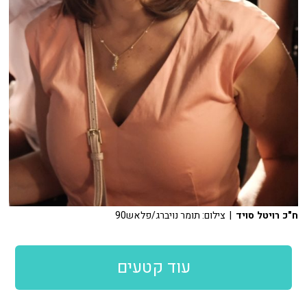
ח"כ רויטל סויד
| צילום: תומר נויברג/פלאש90
עוד קטעים