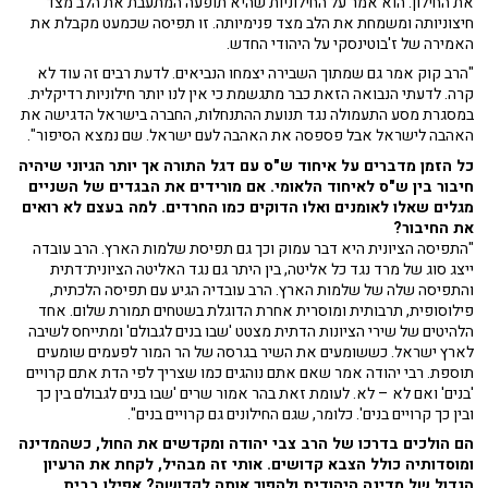
את החילון. הוא אמר על החילוניות שהיא תופעה המתעבת את הלב מצד
חיצוניותה ומשמחת את הלב מצד פנימיותה. זו תפיסה שכמעט מקבלת את
האמירה של ז'בוטינסקי על היהודי החדש.
"הרב קוק אמר גם שמתוך השבירה יצמחו הנביאים. לדעת רבים זה עוד לא
קרה. לדעתי הנבואה הזאת כבר מתגשמת כי אין לנו יותר חילוניות רדיקלית.
במסגרת מסע התעמולה נגד תנועת ההתנחלות, החברה בישראל הדגישה את
האהבה לישראל אבל פספסה את האהבה לעם ישראל. שם נמצא הסיפור".
כל הזמן מדברים על איחוד ש"ס עם דגל התורה אך יותר הגיוני שיהיה
חיבור בין ש"ס לאיחוד הלאומי. אם מורידים את הבגדים של השניים
מגלים שאלו לאומנים ואלו הדוקים כמו החרדים. למה בעצם לא רואים
את החיבור?
"התפיסה הציונית היא דבר עמוק וכך גם תפיסת שלמות הארץ. הרב עובדה
ייצג סוג של מרד נגד כל אליטה, בין היתר גם נגד האליטה הציונית־דתית
והתפיסה שלה של שלמות הארץ. הרב עובדיה הגיע עם תפיסה הלכתית,
פילוסופית, תרבותית ומוסרית אחרת הדוגלת בשטחים תמורת שלום. אחד
הלהיטים של שירי הציונות הדתית מצטט 'שבו בנים לגבולם' ומתייחס לשיבה
לארץ ישראל. כששומעים את השיר בגרסה של הר המור לפעמים שומעים
תוספת. רבי יהודה אמר שאם אתם נוהגים כמו שצריך לפי הדת אתם קרויים
'בנים' ואם לא – לא. לעומת זאת בהר אמור שרים 'שבו בנים לגבולם בין כך
ובין כך קרויים בנים'. כלומר, שגם החילונים גם קרויים בנים".
הם הולכים בדרכו של הרב צבי יהודה ומקדשים את החול, כשהמדינה
ומוסדותיה כולל הצבא קדושים. אותי זה מבהיל, לקחת את הרעיון
הגדול של מדינה היהודית ולהפוך אותה לקדושה? אפילו בבית