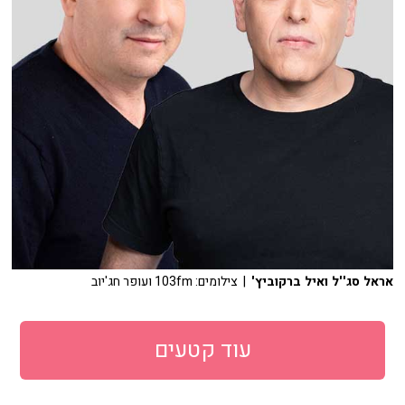
אראל סג''ל ואיל ברקוביץ'
| צילומים: 103fm ועופר חג'יוב
עוד קטעים