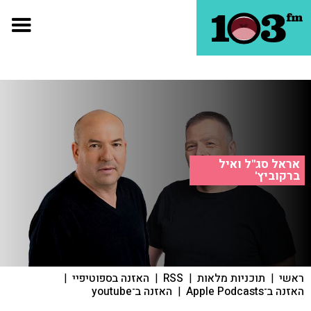
אראל סג"ל ואיל
ברקוביץ'
ראשי
|
תוכניות מלאות
|
RSS
|
האזנה בספוטיפיי
|
האזנה ב־Apple Podcasts
|
האזנה ב־youtube