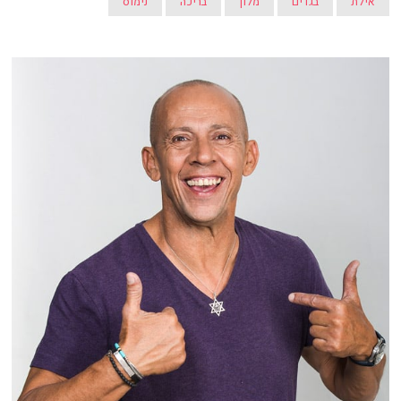
אילת
בגדים
מלון
בריכה
נימוס