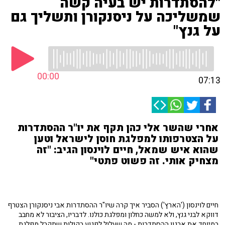
"להסתדרות יש בעיה קשה
שמשליכה על ניסנקורן ותשליך גם
על גנץ"
00:00
07:13
אחרי שהשר אלי כהן תקף את יו"ר ההסתדרות
על הצטרפותו למפלגת חוסן לישראל וטען
שהוא איש שמאל, חיים לוינסון הגיב: "זה
מצחיק אותי. זה פשוט פתטי"
חיים לוינסון ('הארץ') הסביר איך קרה שיו"ר ההסתדרות אבי ניסנקורן הצטרף
דווקא לבני גנץ, ולא למשה כחלון ומפלגת כולנו. לדבריו, הציבור לא מחבב
במיוחד את ארגון ההסתדרות - מה שעלול לפגוע בקולות שתקבל מפלגת