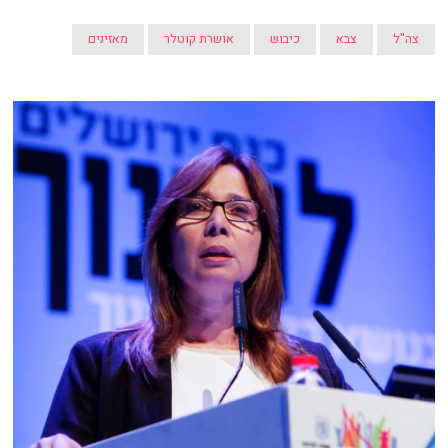
צה"ל
צבא
כיבוש
אושרת קוטלר
מאזינים