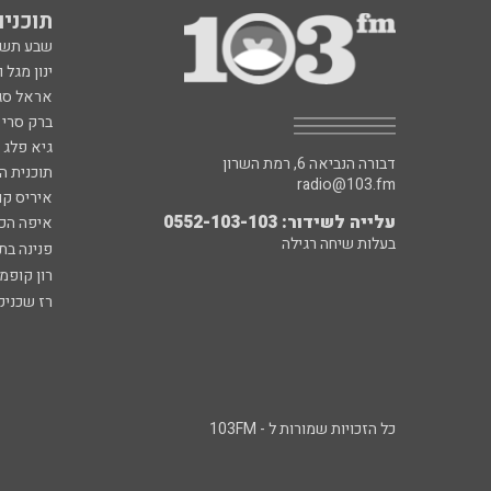
תוכניות fm
שבע תש
ינון מגל 
אראל סג"
ברק סרי 
גיא פלג
דבורה הנביאה 6, רמת השרון
תוכנית ה
radio@103.fm
איריס קו
עלייה לשידור: 0552-103-103
איפה הכ
בעלות שיחה רגילה
פנינה בת
רון קופמ
רז שכניק
כל הזכויות שמורות ל - 103FM