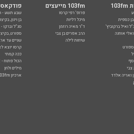
103
103fm מייעצים
פודקאסט
ע
פרופ' רפי קרסו
שבע תשע - 
ובן כספית
מיכל דליות
בן וינון, בקיצו
ל ואיל ברקוביץ'
ד"ר מאיה רוזמן
סג"ל וברקו -
ואלי אוחנה
הרב אפרים בן צבי
ספורט, בקיצו
שיחות לילה
שניים עד ארב
ספורט
קרסו יוצא לא
ל
ככה קמתי
סף
הכול פתוח - א
 צבי
מילים ולחן
ן ואריה אלדד
ארכיון 103fm