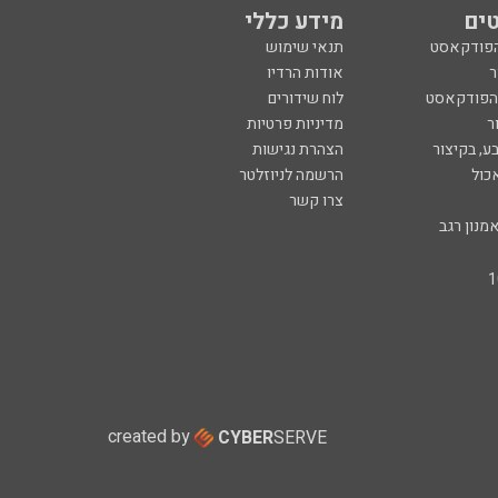
ים
מידע כללי
הפודקאסט
תנאי שימוש
ר
אודות הרדיו
 הפודקאסט
לוח שידורים
ר
מדיניות פרטיות
ע, בקיצור
הצהרת נגישות
כול
הרשמה לניוזלטר
צרו קשר
מנון רגב
created by
CYBER
SERVE