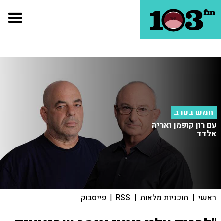
חמש בערב
עם רון קופמן ואריה
אלדד
ראשי
|
תוכניות מלאות
|
RSS
|
פייסבוק