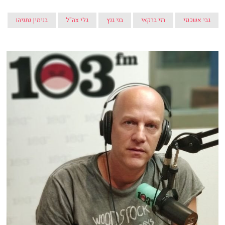
גבי אשכנזי
רזי ברקאי
בני גנץ
גלי צה"ל
בנימין נתניהו