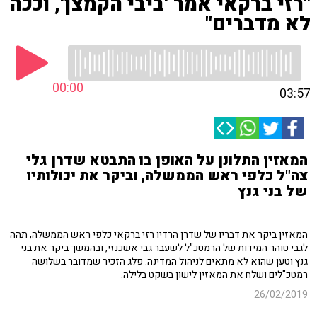
"רזי ברקאי אמר 'ביבי הקמצן', וככה
לא מדברים"
00:00
03:57
המאזין התלונן על האופן בו התבטא שדרן גלי
צה"ל כלפי ראש הממשלה, וביקר את יכולותיו
של בני גנץ
המאזין ביקר את דבריו של שדרן הרדיו רזי ברקאי כלפי ראש הממשלה, תהה
לגבי טוהר המידות של הרמטכ"ל לשעבר גבי אשכנזי, ובהמשך ביקר את בני
גנץ וטען שהוא לא מתאים לניהול המדינה. פלג הזכיר שמדובר בשלושה
רמטכ"לים ושלח את המאזין לישון בשקט בלילה.
26/02/2019