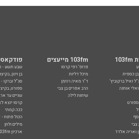
103
103fm מייעצים
פודקאסט
ע
פרופ' רפי קרסו
שבע תשע - 
ובן כספית
מיכל דליות
בן וינון, בקיצו
ל ואיל ברקוביץ'
ד"ר מאיה רוזמן
סג"ל וברקו -
ואלי אוחנה
הרב אפרים בן צבי
ספורט, בקיצו
שיחות לילה
שניים עד ארב
ספורט
קרסו יוצא לא
ל
ככה קמתי
סף
הכול פתוח - א
 צבי
מילים ולחן
ן ואריה אלדד
ארכיון 103fm