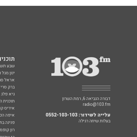
תוכניות fm
שבע תש
ינון מגל 
אראל סג"
ברק סרי 
גיא פלג
דבורה הנביאה 6, רמת השרון
תוכנית ה
radio@103.fm
איריס קו
עלייה לשידור: 0552-103-103
איפה הכ
בעלות שיחה רגילה
פנינה בת
רון קופמ