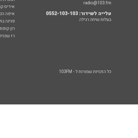
radio@103.fm
איריס קו
עלייה לשידור: 0552-103-103
איפה הכ
בעלות שיחה רגילה
פנינה בת
רון קופמ
רז שכניק
כל הזכויות שמורות ל - 103FM