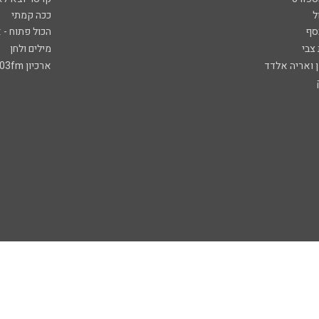
ל
ככה קמתי
סף
הכול פתוח - א
 צבי
מילים ולחן
ן ואריה אלדד
ארכיון 103fm