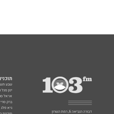
תוכניות fm
שבע תש
ינון מגל 
אראל סג"
ברק סרי 
גיא פלג
דבורה הנביאה 6, רמת השרון
תוכנית ה