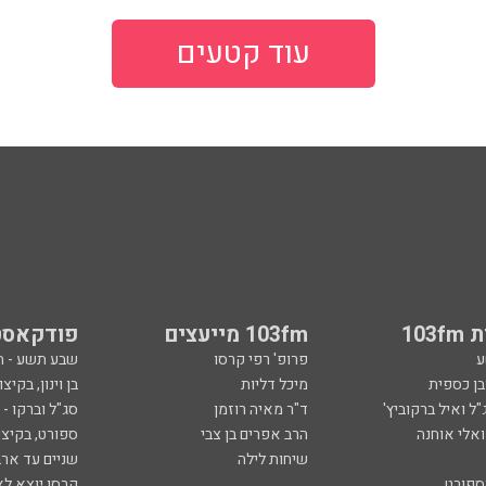
עוד קטעים
103
103fm מייעצים
פודקאסט
ע
פרופ' רפי קרסו
שבע תשע - 
ובן כספית
מיכל דליות
בן וינון, בקיצו
ל ואיל ברקוביץ'
ד"ר מאיה רוזמן
סג"ל וברקו -
ואלי אוחנה
הרב אפרים בן צבי
ספורט, בקיצו
שיחות לילה
שניים עד ארב
ספורט
קרסו יוצא לא