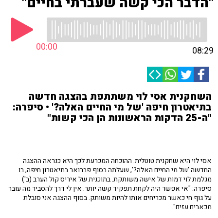
"הדבר הכי קשה שעברתי בחיים"
00:00
08:29
השחקנית אסי לוי משתתפת בהצגה חדשה
בתיאטרון חיפה 'של מי החיים האלה?' • סיפרה:
"ה-25 הדקות הראשונות הן הכי קשות"
אסי לוי היא שחקנית טוטלית. ההוכחה המכרעת לכך היא כנראה ההצגה
החדשה 'של מי החיים האלה?', שעלתה בסוף פברואר בתיאטרון חיפה, בו
מגלמת לוי דמות של אישה משותקת. בתוכנית של איריס קול הערב (ב')
סיפרה: "אי אפשר היה לקחת תפקיד קשה יותר. אין לי דרך להסביר מה עובר
על גוף חי כאשר מכריחים אותו להיות משותק. בסוף ההצגה אני סובלת
מכאבים עזים".