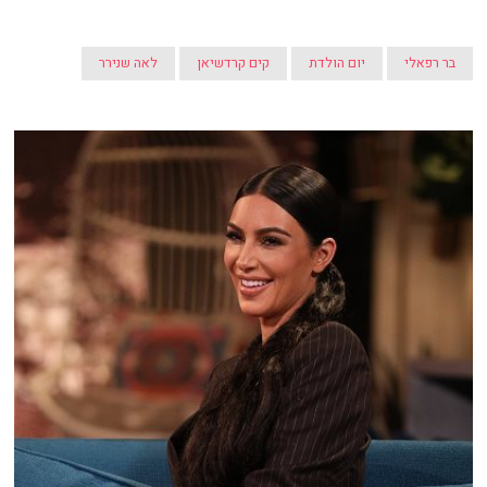
בר רפאלי
יום הולדת
קים קרדשיאן
לאה שנירר