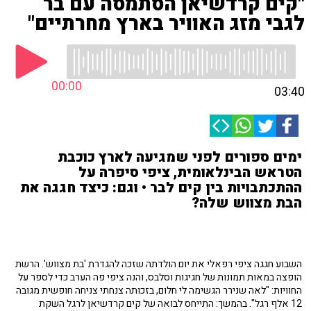
"קים קרדשיאן הסתמסה עם בר
לגבי מזג האוויר בארץ מחרתיים"
00:00
03:40
ימים ספורים לפני שמגיעה לארץ כוכבת
הטראש הבינלאומית, ציפי סיפרה על
ההתכתבויות בין קים לבר • וגם: כיצד חגגה את
הבת מצווש שלה?
השבוע חגגה ציפי רפאלי את יום הולדתה שזכה להגדרת 'בת מצווש'. הרשת
הופצה במאות תמונות של חגיגות וסלבס, והנה ציפי פה הערב כדי לספר על
החוויות: "לאה שנירר הגשימה לי חלום, בזכותה צנחתי צניחה חופשית מגובה
12 אלף רגל". בהמשך: התייחס לבואה של קים קרדשיאן לרגל השקת