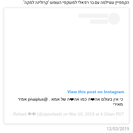
הקמפיין שצילמה עם בר רפאלי למשקפי השמש 'קרולינה למקה'.
View this post on Instagram
כי אין בעולם אה❤️ה כמו אה❤️ה של אמא . @pnaiplus אמיר
מאירי
�� Zipi Refaeli ��
(@zipirefaeli) on
Mar 10, 2019 at 4:10am PDT
12/03/2019