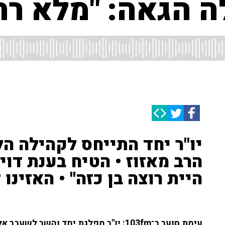
ה הגאה: "מלא רח
יו"ר יחד התייחס לקהילה ה
הרב מאזוז • הטיח בענת דוי
היית רוצה בן כזה" • האזינו
עימת סוער ב־103fm: יו"ר מפלגת יחד והשר