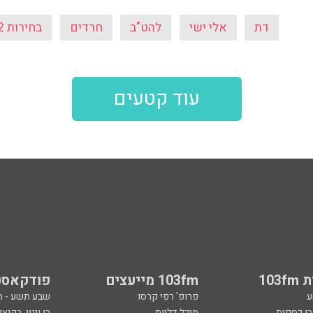
דת
אלי ישי
להט"ב
חרדים
בחירות 2022
עוד קטעים
103
103fm מייעצים
פודקאסט
ע
פרופ' רפי קרסו
שבע תשע - 
ובן כספית
מיכל דליות
בן וינון, בקיצו