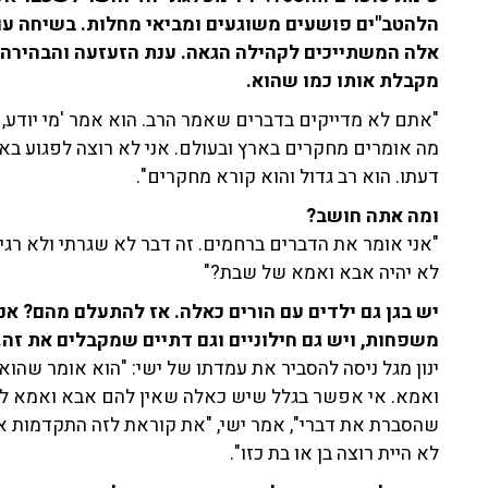
הלהטב"ים פושעים משוגעים ומביאי מחלות. בשיחה עם ע
אלה המשתייכים לקהילה הגאה. ענת הזעזעה והבהירה ש
מקבלת אותו כמו שהוא.
"אתם לא מדייקים בדברים שאמר הרב. הוא אמר 'מי יודע, ע
מה אומרים מחקרים בארץ ובעולם. אני לא רוצה לפגוע בא
דעתו. הוא רב גדול והוא קורא מחקרים".
ומה אתה חושב?
"אני אומר את הדברים ברחמים. זה דבר לא שגרתי ולא רגי
לא יהיה אבא ואמא של שבת?"
יש בגן גם ילדים עם הורים כאלה. אז להתעלם מהם? אנח
משפחות, ויש גם חילוניים וגם דתיים שמקבלים את זה.
ינון מגל ניסה להסביר את עמדתו של ישי: "הוא אומר שהו
ואמא. אי אפשר בגלל שיש כאלה שאין להם אבא ואמא לא לה
שהסברת את דברי", אמר ישי, "את קוראת לזה התקדמות אך
לא היית רוצה בן או בת כזו".