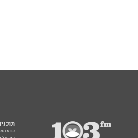
תוכניות fm
שבע תש
ינון מגל 