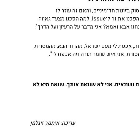
 בזוגות חד־מיניים, והאם זה עוזר לו
לאלקטורט. "אני לא יודע אם זה עוזר לי אבל כן כואב לי שהפכנו את זה ל־Issue. למה הפכנו מצעד גאווה
חנו אבא ואמא? אני מדבר על הרעיון ועל הדרך".
הות, אכפת לי מעם ישראל, מהדור הבא, מהמסורת
מסורת. אני איש שומר תורה וזה אכפת לי".
 ושונאים. אני לא שונאת אותך. שנאה היא לא
עריכה: איתמר זיגלמן