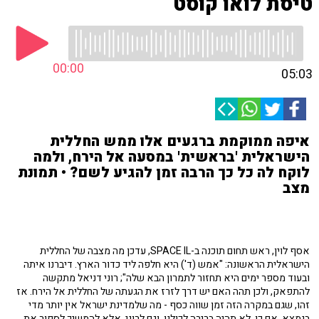
טיסת לואו קוסט
00:00
05:03
איפה ממוקמת ברגעים אלו ממש החללית
הישראלית 'בראשית' במסעה אל הירח, ולמה
לוקח לה כל כך הרבה זמן להגיע לשם? • תמונת
מצב
אסף לוין, ראש תחום תוכנה ב-SPACE IL, עדכן מה מצבה של החללית
הישראלית הראשונה: "אמש (ד') היא חלפה ליד כדור הארץ. דיברנו איתה
ובעוד מספר ימים היא תחזור לתמרון הבא שלה"; רוני דניאל מתקשה
להתפאק, ולכן תהה האם יש דרך לזרז את הגעתה של החללית אל הירח. אז
זהו, שגם במקרה הזה זמן שווה כסף - מה שלמדינת ישראל אין יותר מדי
בנמצא. אם כן, לא תהיה ברירה לכולנו, וגם לרוני, אלא להמשיך לספור את